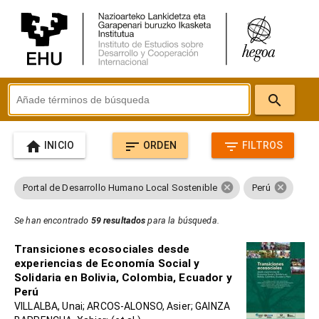
search
home
sort
filter_list
INICIO
ORDEN
FILTROS
cancel
cancel
Portal de Desarrollo Humano Local Sostenible
Perú
Se han encontrado
59 resultados
para la búsqueda.
Transiciones ecosociales desde
experiencias de Economía Social y
Solidaria en Bolivia, Colombia, Ecuador y
Perú
VILLALBA, Unai; ARCOS-ALONSO, Asier; GAINZA