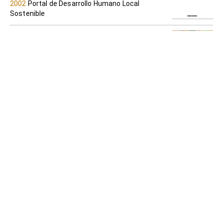
2002
Portal de Desarrollo Humano Local
Sostenible
Plan, presupuesto y proyecto: un aporte
para la gestión regional y local
PNUD Perú
2007
Portal de Desarrollo Humano Local
Sostenible
En la búsqueda del Desarrollo Humano
PNUD-Perú
2006
Portal de Desarrollo Humano Local
Sostenible
La provincia de Víctor Fajardo en
Ayacucho: Información para el Desarrollo
Humano
PNUD-Perú
2006
Portal de Desarrollo Humano Local
Sostenible