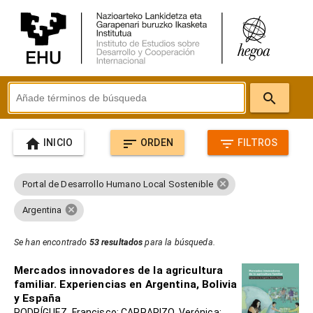
search
home
sort
filter_list
INICIO
ORDEN
FILTROS
cancel
Portal de Desarrollo Humano Local Sostenible
cancel
Argentina
Se han encontrado
53 resultados
para la búsqueda.
Mercados innovadores de la agricultura
familiar. Experiencias en Argentina, Bolivia
y España
RODRÍGUEZ, Francisco; CARRAPIZO, Verónica;