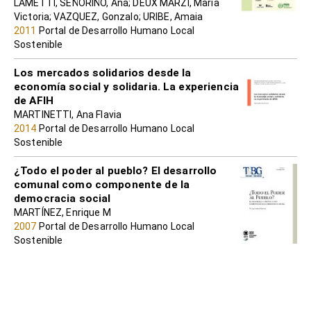
LAMETTI, SEÑORIÑO, Ana; DEUX MARZI, María
Victoria; VAZQUEZ, Gonzalo; URIBE, Amaia
2011
Portal de Desarrollo Humano Local
Sostenible
Los mercados solidarios desde la
economía social y solidaria. La experiencia
de AFIH
MARTINETTI, Ana Flavia
2014
Portal de Desarrollo Humano Local
Sostenible
¿Todo el poder al pueblo? El desarrollo
comunal como componente de la
democracia social
MARTÍNEZ, Enrique M
2007
Portal de Desarrollo Humano Local
Sostenible
Economía social y solidaria: praxis,
vivencias e intenciones
Mario S. Schujman; Paulo Peixoto de Albuquerque;
Kelly C. Pereyra; Karina Tomatis (compiladores)