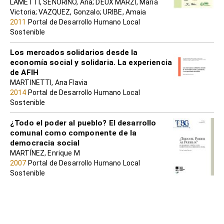
LAMETTI, SEÑORIÑO, Ana; DEUX MARZI, María
Victoria; VAZQUEZ, Gonzalo; URIBE, Amaia
2011
Portal de Desarrollo Humano Local
Sostenible
Los mercados solidarios desde la
economía social y solidaria. La experiencia
de AFIH
MARTINETTI, Ana Flavia
2014
Portal de Desarrollo Humano Local
Sostenible
¿Todo el poder al pueblo? El desarrollo
comunal como componente de la
democracia social
MARTÍNEZ, Enrique M
2007
Portal de Desarrollo Humano Local
Sostenible
Economía social y solidaria: praxis,
vivencias e intenciones
Mario S. Schujman; Paulo Peixoto de Albuquerque;
Kelly C. Pereyra; Karina Tomatis (compiladores)