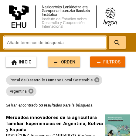
search
home
sort
filter_list
INICIO
ORDEN
FILTROS
cancel
Portal de Desarrollo Humano Local Sostenible
cancel
Argentina
Se han encontrado
53 resultados
para la búsqueda.
Mercados innovadores de la agricultura
familiar. Experiencias en Argentina, Bolivia
y España
RODRÍGUEZ, Francisco; CARRAPIZO, Verónica;