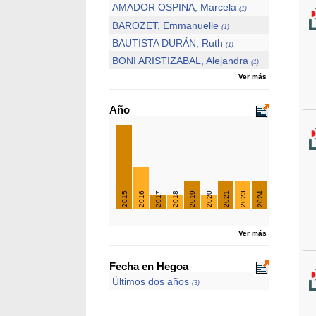
AMADOR OSPINA, Marcela
(1)
BAROZET, Emmanuelle
(1)
BAUTISTA DURÁN, Ruth
(1)
BONI ARISTIZABAL, Alejandra
(1)
Ver más
Año
2015
2016
2017
2018
2019
2020
2021
2023
2024
Ver más
Fecha en Hegoa
Últimos dos años
(3)