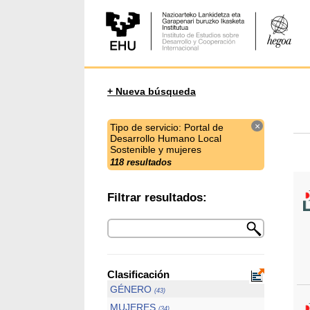
+ Nueva búsqueda
×
Tipo de servicio: Portal de
Desarrollo Humano Local
Sostenible y mujeres
118 resultados
Filtrar resultados:
Clasificación
GÉNERO
(43)
MUJERES
(34)