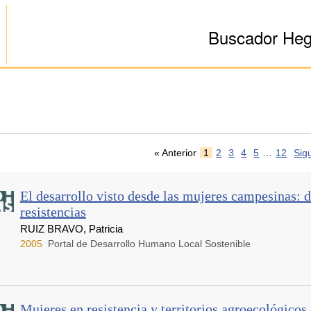
Buscador He
« Anterior
1
2
3
4
5
…
12
Sig
El desarrollo visto desde las mujeres campesinas: d
resistencias
RUIZ BRAVO, Patricia
2005
Portal de Desarrollo Humano Local Sostenible
Mujeres en resistencia y territorios agroecológico