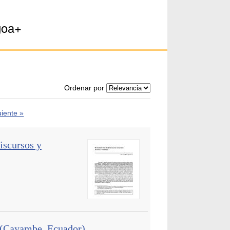
goa+
Ordenar por
uiente »
iscursos y
s (Cayambe, Ecuador).