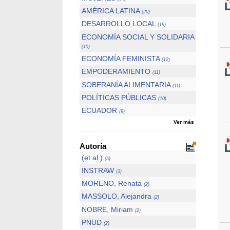
AMÉRICA LATINA
(20)
DESARROLLO LOCAL
(19)
ECONOMÍA SOCIAL Y SOLIDARIA
(15)
ECONOMÍA FEMINISTA
(12)
EMPODERAMIENTO
(11)
SOBERANÍA ALIMENTARIA
(11)
POLÍTICAS PÚBLICAS
(10)
ECUADOR
(9)
Ver más
Autoría
(et al.)
(5)
INSTRAW
(3)
MORENO, Renata
(2)
MASSOLO, Alejandra
(2)
NOBRE, Miriam
(2)
PNUD
(2)