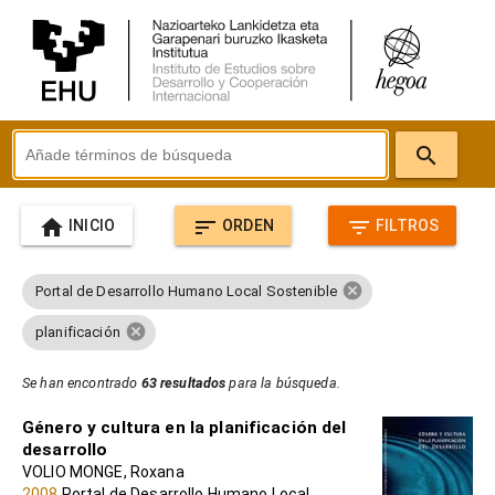
search
home
sort
filter_list
INICIO
ORDEN
FILTROS
cancel
Portal de Desarrollo Humano Local Sostenible
cancel
planificación
Se han encontrado
63 resultados
para la búsqueda.
Género y cultura en la planificación del
desarrollo
VOLIO MONGE, Roxana
2008
Portal de Desarrollo Humano Local