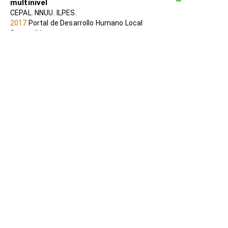
multinivel
CEPAL. NNUU. ILPES.
2017
Portal de Desarrollo Humano Local
Sostenible
Guía para la planificación local desde la
perspectiva de los Derechos Humanos
LEIVI, Milena
2011
Portal de Desarrollo Humano Local
Sostenible
Iniciativas económicas para el desarrollo
local: viabilidad y planificación
Maite Fernández-Villa; Beñat Arzadun; Naiara
Alonso
Portal de Desarrollo Humano Local Sostenible
Los nuevos retos de América Latina.
Socialismo y Sumak Kawasay.
Secretaría Nacional de Planificación y Desarrollo
(SENPLADES).
2010
Portal de Desarrollo Humano Local
Sostenible