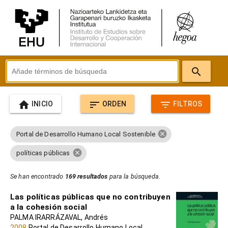
search
home
sort
filter_list
INICIO
ORDEN
FILTROS
cancel
Portal de Desarrollo Humano Local Sostenible
cancel
políticas públicas
Se han encontrado
169 resultados
para la búsqueda.
Las políticas públicas que no contribuyen
a la cohesión social
PALMA IRARRÁZAVAL, Andrés
2008
Portal de Desarrollo Humano Local