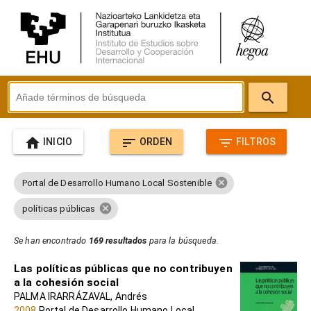
search
home
sort
filter_list
INICIO
ORDEN
FILTROS
cancel
Portal de Desarrollo Humano Local Sostenible
cancel
políticas públicas
Se han encontrado
169 resultados
para la búsqueda.
Las políticas públicas que no contribuyen
a la cohesión social
PALMA IRARRÁZAVAL, Andrés
2008
Portal de Desarrollo Humano Local