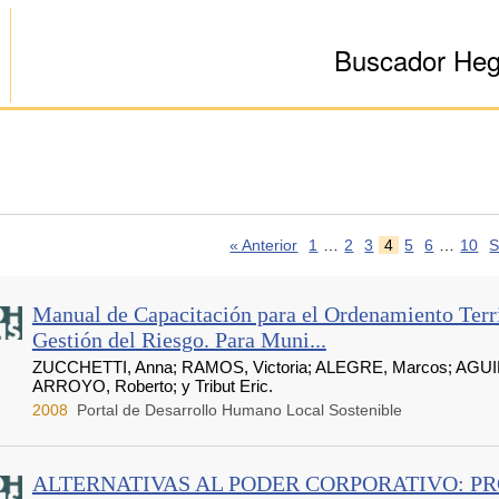
Buscador He
« Anterior
1
…
2
3
4
5
6
…
10
S
Manual de Capacitación para el Ordenamiento Terri
Gestión del Riesgo. Para Muni...
ZUCCHETTI, Anna; RAMOS, Victoria; ALEGRE, Marcos; AGUI
ARROYO, Roberto; y Tribut Eric.
2008
Portal de Desarrollo Humano Local Sostenible
ALTERNATIVAS AL PODER CORPORATIVO: P