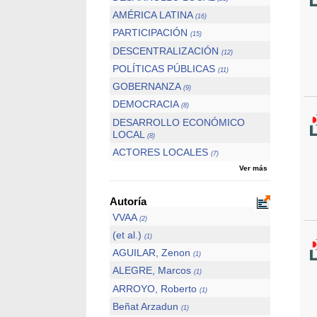
AMÉRICA LATINA
(16)
PARTICIPACIÓN
(15)
DESCENTRALIZACIÓN
(12)
POLÍTICAS PÚBLICAS
(11)
GOBERNANZA
(9)
DEMOCRACIA
(8)
DESARROLLO ECONÓMICO
LOCAL
(8)
ACTORES LOCALES
(7)
Ver más
Autoría
VVAA
(2)
(et al.)
(1)
AGUILAR, Zenon
(1)
ALEGRE, Marcos
(1)
ARROYO, Roberto
(1)
Beñat Arzadun
(1)