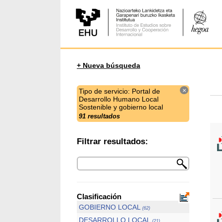
+ Nueva búsqueda
×
Tipo de servicio: Portal de
Desarrollo Humano Local
Sostenible y gobierno local
91 resultados
Filtrar resultados:
Clasificación
GOBIERNO LOCAL
(62)
DESARROLLO LOCAL
(21)