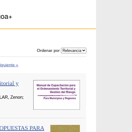
goa+
Ordenar por
iguiente »
torial y
LAR, Zenon;
ROPUESTAS PARA