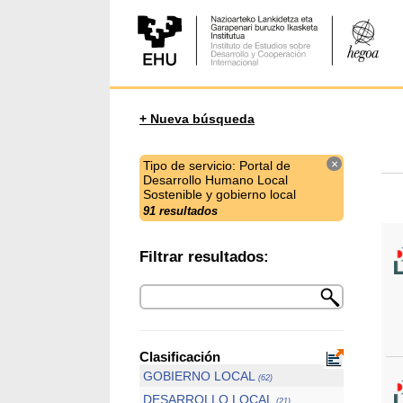
+ Nueva búsqueda
×
Tipo de servicio: Portal de
Desarrollo Humano Local
Sostenible y gobierno local
91 resultados
Filtrar resultados:
Clasificación
GOBIERNO LOCAL
(62)
DESARROLLO LOCAL
(21)