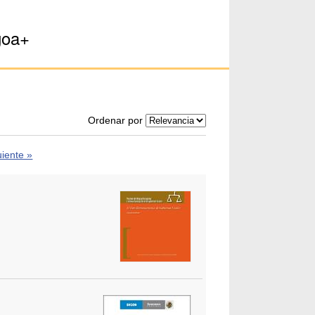
goa+
Ordenar por
uiente »