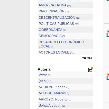
AMÉRICA LATINA
(16)
PARTICIPACIÓN
(15)
DESCENTRALIZACIÓN
(12)
POLÍTICAS PÚBLICAS
(11)
GOBERNANZA
(9)
DEMOCRACIA
(8)
DESARROLLO ECONÓMICO
LOCAL
(8)
ACTORES LOCALES
(7)
Ver más
Autoría
VVAA
(2)
(et al.)
(1)
AGUILAR, Zenon
(1)
ALEGRE, Marcos
(1)
ARROYO, Roberto
(1)
Beñat Arzadun
(1)