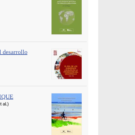
l desarrollo
IQUE
al.)