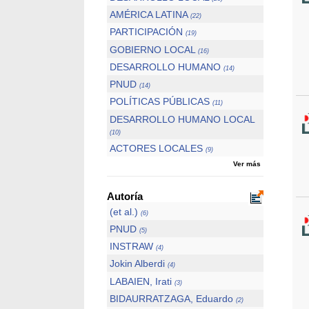
AMÉRICA LATINA
(22)
PARTICIPACIÓN
(19)
GOBIERNO LOCAL
(16)
DESARROLLO HUMANO
(14)
PNUD
(14)
POLÍTICAS PÚBLICAS
(11)
DESARROLLO HUMANO LOCAL
(10)
ACTORES LOCALES
(9)
Ver más
Autoría
(et al.)
(6)
PNUD
(5)
INSTRAW
(4)
Jokin Alberdi
(4)
LABAIEN, Irati
(3)
BIDAURRATZAGA, Eduardo
(2)