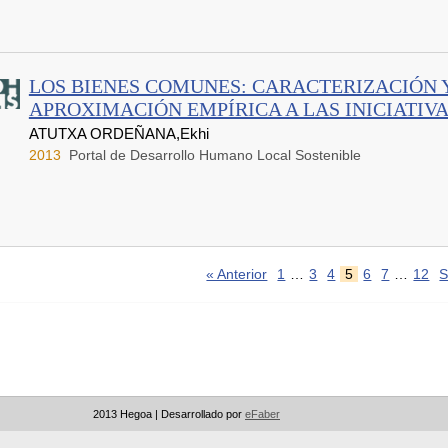
LOS BIENES COMUNES: CARACTERIZACIÓN 
APROXIMACIÓN EMPÍRICA A LAS INICIATIVAS
ATUTXA ORDEÑANA,Ekhi
2013
Portal de Desarrollo Humano Local Sostenible
« Anterior
1
…
3
4
5
6
7
…
12
S
2013 Hegoa |
Desarrollado por
eFaber