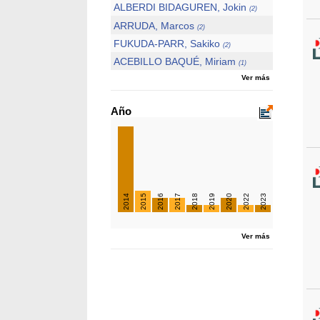
ALBERDI BIDAGUREN, Jokin
(2)
ARRUDA, Marcos
(2)
FUKUDA-PARR, Sakiko
(2)
ACEBILLO BAQUÉ, Miriam
(1)
Ver más
Año
2014
2015
2016
2017
2018
2019
2020
2022
2023
Ver más