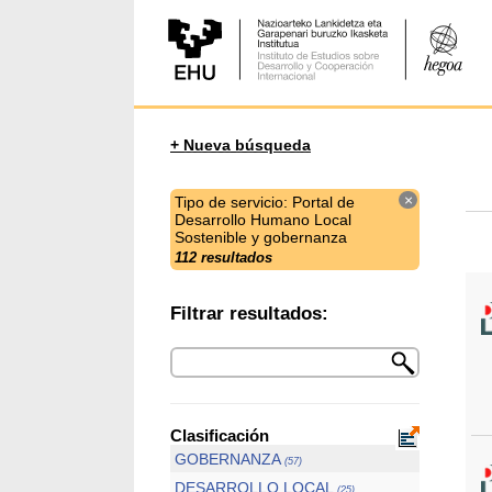
+ Nueva búsqueda
×
Tipo de servicio: Portal de
Desarrollo Humano Local
Sostenible y gobernanza
112 resultados
Filtrar resultados:
Clasificación
GOBERNANZA
(57)
DESARROLLO LOCAL
(25)