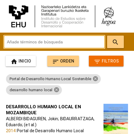
search
home
sort
filter_list
INICIO
ORDEN
FILTROS
cancel
Portal de Desarrollo Humano Local Sostenible
cancel
desarrollo humano local
DESARROLLO HUMANO LOCAL EN
MOZAMBIQUE
ALBERDI BIDAGUREN, Jokin; BIDAURRATZAGA,
Eduardo; (et al.)
2014
Portal de Desarrollo Humano Local