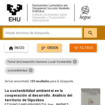
search
home
sort
filter_list
INICIO
ORDEN
FILTROS
cancel
Portal de Desarrollo Humano Local Sostenible
cancel
sostenibilidad
Se han encontrado
125 resultados
para la búsqueda.
La sostenibilidad ambiental en la
cooperación al desarrollo. Análisis del
territorio de Gipuzkoa
ETXANO GANDARIASBEITIA, Iker; JIMÉNEZ-