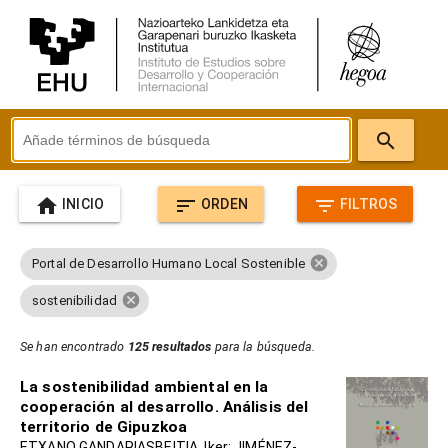
search
home
sort
filter_list
INICIO
ORDEN
FILTROS
cancel
Portal de Desarrollo Humano Local Sostenible
cancel
sostenibilidad
Se han encontrado
125 resultados
para la búsqueda.
La sostenibilidad ambiental en la
cooperación al desarrollo. Análisis del
territorio de Gipuzkoa
ETXANO GANDARIASBEITIA, Iker; JIMÉNEZ-