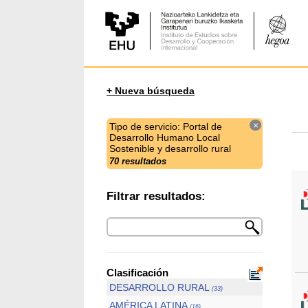
+ Nueva búsqueda
×
Tipo de servicio: Portal de
Desarrollo Humano Local
Sostenible y desarrollo rural
70 resultados
Filtrar resultados:
Clasificación
DESARROLLO RURAL
(33)
AMÉRICA LATINA
(16)