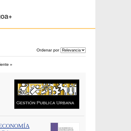
goa+
Ordenar por
iente »
 ECONOMÍA