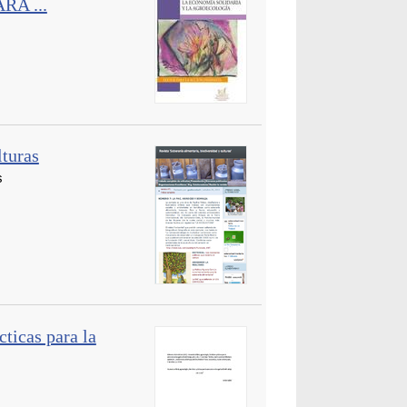
A ...
lturas
s
ticas para la