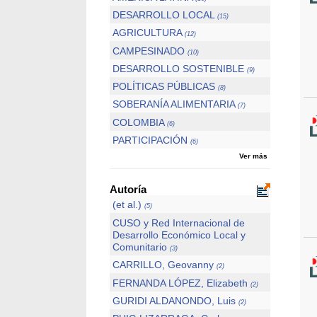
DESARROLLO LOCAL
(15)
AGRICULTURA
(12)
CAMPESINADO
(10)
DESARROLLO SOSTENIBLE
(9)
POLÍTICAS PÚBLICAS
(8)
SOBERANÍA ALIMENTARIA
(7)
COLOMBIA
(6)
PARTICIPACIÓN
(6)
Ver más
Autoría
(et al.)
(5)
CUSO y Red Internacional de
Desarrollo Económico Local y
Comunitario
(3)
CARRILLO, Geovanny
(2)
FERNANDA LÓPEZ, Elizabeth
(2)
GURIDI ALDANONDO, Luis
(2)