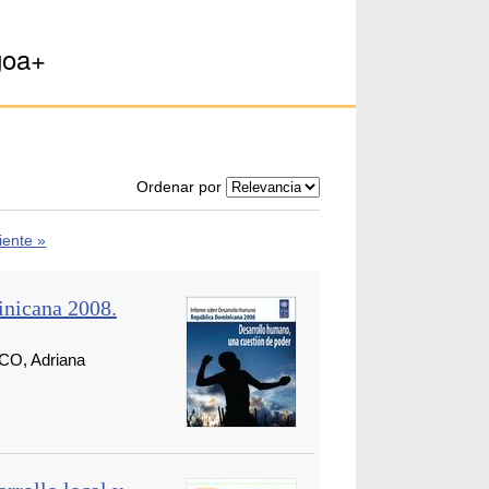
goa+
Ordenar por
iente »
nicana 2008.
O, Adriana