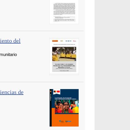
iento del
munitario
riencias de