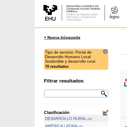
+ Nueva búsqueda
×
Tipo de servicio: Portal de
Desarrollo Humano Local
Sostenible y desarrollo rural
70 resultados
Filtrar resultados:
Clasificación
DESARROLLO RURAL
(33)
AMÉRICA LATINA
(16)