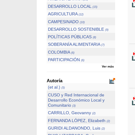
DESARROLLO LOCAL
(15)
AGRICULTURA
(12)
CAMPESINADO
(10)
DESARROLLO SOSTENIBLE
(9)
POLÍTICAS PÚBLICAS
(8)
SOBERANÍA ALIMENTARIA
(7)
COLOMBIA
(6)
PARTICIPACIÓN
(6)
Ver más
Autoría
(et al.)
(5)
CUSO y Red Internacional de
Desarrollo Económico Local y
Comunitario
(3)
CARRILLO, Geovanny
(2)
FERNANDA LÓPEZ, Elizabeth
(2)
GURIDI ALDANONDO, Luis
(2)