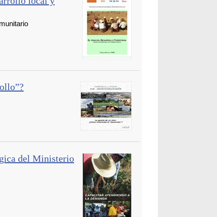
arrollo local y
munitario
ollo”?
ica del Ministerio