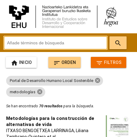
search
home
sort
filter_list
INICIO
ORDEN
FILTROS
cancel
Portal de Desarrollo Humano Local Sostenible
cancel
metodologías
Se han encontrado
70 resultados
para la búsqueda.
Metodologías para la construcción de
alternativas de vida
ITXASO BENGOETXEA LARRINAGA, Liliana
Zambrano-Quintero et al