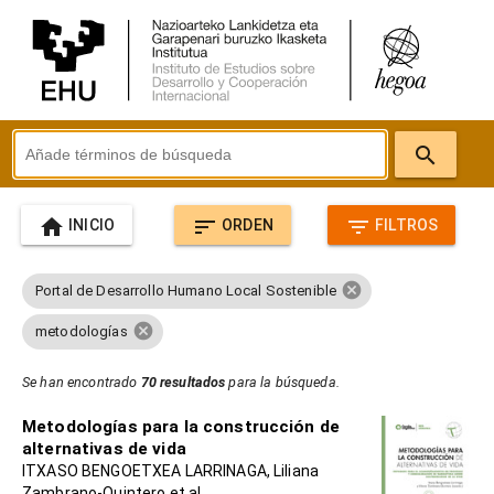
search
home
sort
filter_list
INICIO
ORDEN
FILTROS
cancel
Portal de Desarrollo Humano Local Sostenible
cancel
metodologías
Se han encontrado
70 resultados
para la búsqueda.
Metodologías para la construcción de
alternativas de vida
ITXASO BENGOETXEA LARRINAGA, Liliana
Zambrano-Quintero et al