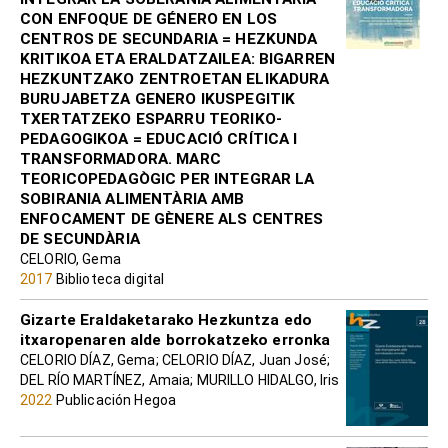
CON ENFOQUE DE GÉNERO EN LOS
CENTROS DE SECUNDARIA = HEZKUNDA
KRITIKOA ETA ERALDATZAILEA: BIGARREN
HEZKUNTZAKO ZENTROETAN ELIKADURA
BURUJABETZA GENERO IKUSPEGITIK
TXERTATZEKO ESPARRU TEORIKO-
PEDAGOGIKOA = EDUCACIÓ CRÍTICA I
TRANSFORMADORA. MARC
TEORICOPEDAGÒGIC PER INTEGRAR LA
SOBIRANIA ALIMENTÀRIA AMB
ENFOCAMENT DE GÈNERE ALS CENTRES
DE SECUNDÀRIA
CELORIO, Gema
2017
Biblioteca digital
Gizarte Eraldaketarako Hezkuntza edo
itxaropenaren alde borrokatzeko erronka
CELORIO DÍAZ, Gema; CELORIO DÍAZ, Juan José;
DEL RÍO MARTÍNEZ, Amaia; MURILLO HIDALGO, Iris
2022
Publicación Hegoa