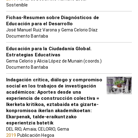
Sostenible
Fichas-Resumen sobre Diagnósticos de
Educación para el Desarrollo
José Manuel Ruiz Varona y Gema Celorio Díaz
Documento Bantaba
Educación para la Ciudadanía Global.
Estrategias Educativas
Gema Celorio y Alicia López de Munain (coords.)
Documento Bantaba
Indagación crítica, diálogo y compromiso
social en los trabajos de investigación
académicos: Aportes desde una
experiencia de construcción colectiva =
Ikerketa kritikoa, eztabaida eta gizarte-
konpromisoa ikerlan akademikoetan:
Ekarpenak, talde-eraikuntzako
esperientzia batetik
DEL RIO, Amaia; CELORIO, Gema
2019
Publicación Hegoa