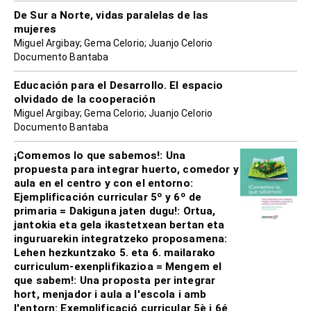
De Sur a Norte, vidas paralelas de las
mujeres
Miguel Argibay; Gema Celorio; Juanjo Celorio
Documento Bantaba
Educación para el Desarrollo. El espacio
olvidado de la cooperación
Miguel Argibay; Gema Celorio; Juanjo Celorio
Documento Bantaba
¡Comemos lo que sabemos!: Una
propuesta para integrar huerto, comedor y
aula en el centro y con el entorno:
Ejemplificación curricular 5º y 6º de
primaria = Dakiguna jaten dugu!: Ortua,
jantokia eta gela ikastetxean bertan eta
inguruarekin integratzeko proposamena:
Lehen hezkuntzako 5. eta 6. mailarako
curriculum-exenplifikazioa = Mengem el
que sabem!: Una proposta per integrar
hort, menjador i aula a l'escola i amb
l'entorn: Exemplificació curricular 5è i 6é