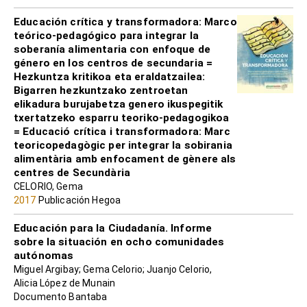
Educación crítica y transformadora: Marco
teórico-pedagógico para integrar la
soberanía alimentaria con enfoque de
género en los centros de secundaria =
Hezkuntza kritikoa eta eraldatzailea:
Bigarren hezkuntzako zentroetan
elikadura burujabetza genero ikuspegitik
txertatzeko esparru teoriko-pedagogikoa
= Educació crítica i transformadora: Marc
teoricopedagògic per integrar la sobirania
alimentària amb enfocament de gènere als
centres de Secundària
CELORIO, Gema
2017
Publicación Hegoa
Educación para la Ciudadanía. Informe
sobre la situación en ocho comunidades
autónomas
Miguel Argibay; Gema Celorio; Juanjo Celorio,
Alicia López de Munain
Documento Bantaba