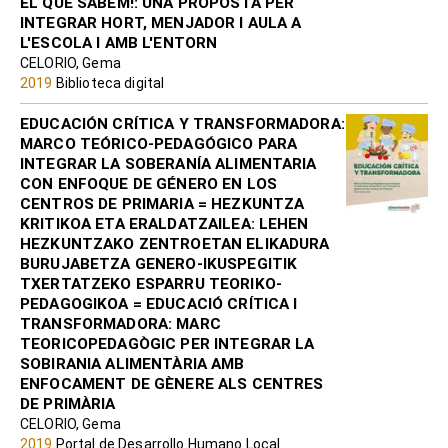
EL QUE SABEM!: UNA PROPOSTA PER
INTEGRAR HORT, MENJADOR I AULA A
L'ESCOLA I AMB L'ENTORN
CELORIO, Gema
2019
Biblioteca digital
EDUCACIÓN CRÍTICA Y TRANSFORMADORA:
MARCO TEÓRICO-PEDAGÓGICO PARA
INTEGRAR LA SOBERANÍA ALIMENTARIA
CON ENFOQUE DE GÉNERO EN LOS
CENTROS DE PRIMARIA = HEZKUNTZA
KRITIKOA ETA ERALDATZAILEA: LEHEN
HEZKUNTZAKO ZENTROETAN ELIKADURA
BURUJABETZA GENERO-IKUSPEGITIK
TXERTATZEKO ESPARRU TEORIKO-
PEDAGOGIKOA = EDUCACIÓ CRÍTICA I
TRANSFORMADORA: MARC
TEORICOPEDAGÒGIC PER INTEGRAR LA
SOBIRANIA ALIMENTÀRIA AMB
ENFOCAMENT DE GÈNERE ALS CENTRES
DE PRIMÀRIA
CELORIO, Gema
2019
Portal de Desarrollo Humano Local