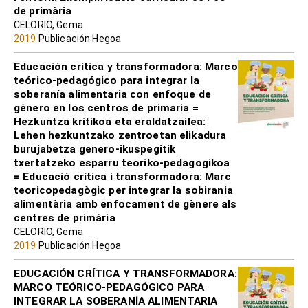
de primària
CELORIO, Gema
2019
Publicación Hegoa
Educación crítica y transformadora: Marco
teórico-pedagógico para integrar la
soberanía alimentaria con enfoque de
género en los centros de primaria =
Hezkuntza kritikoa eta eraldatzailea:
Lehen hezkuntzako zentroetan elikadura
burujabetza genero-ikuspegitik
txertatzeko esparru teoriko-pedagogikoa
= Educació crítica i transformadora: Marc
teoricopedagògic per integrar la sobirania
alimentària amb enfocament de gènere als
centres de primària
CELORIO, Gema
2019
Publicación Hegoa
EDUCACIÓN CRÍTICA Y TRANSFORMADORA:
MARCO TEÓRICO-PEDAGÓGICO PARA
INTEGRAR LA SOBERANÍA ALIMENTARIA