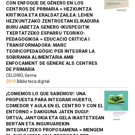
CON ENFOQUE DE GÉNERO EN LOS
CENTROS DE PRIMARIA = HEZKUNTZA
KRITIKOA ETA ERALDATZAILEA: LEHEN
HEZKUNTZAKO ZENTROETAN ELIKADURA
BURUJABETZA GENERO-IKUSPEGITIK
TXERTATZEKO ESPARRU TEORIKO-
PEDAGOGIKOA = EDUCACIÓ CRÍTICA I
TRANSFORMADORA: MARC
TEORICOPEDAGÒGIC PER INTEGRAR LA
SOBIRANIA ALIMENTÀRIA AMB
ENFOCAMENT DE GÈNERE ALS CENTRES
DE PRIMÀRIA
CELORIO, Gema
2019
Biblioteca digital
¡COMEMOS LO QUE SABEMOS!: UNA
PROPUESTA PARA INTEGRAR HUERTO,
COMEDOR Y AULA EN EL CENTRO Y CON EL
ENTORNO = DAKIGUNA JATEN DUGU!:
ORTUA, JANTOKIA ETA GELA IKASTETXEAN
BERTAN ETA INGURUAREKIN
INTEGRATZEKO PROPOSAMENA = MENGEM