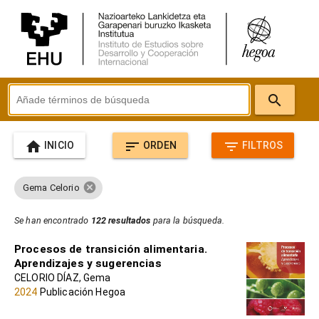
search
home
sort
filter_list
INICIO
ORDEN
FILTROS
cancel
Gema Celorio
Se han encontrado
122 resultados
para la búsqueda.
Procesos de transición alimentaria.
Aprendizajes y sugerencias
CELORIO DÍAZ, Gema
2024
Publicación Hegoa