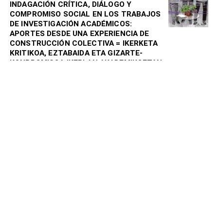
INDAGACIÓN CRÍTICA, DIÁLOGO Y
COMPROMISO SOCIAL EN LOS TRABAJOS
DE INVESTIGACIÓN ACADÉMICOS:
APORTES DESDE UNA EXPERIENCIA DE
CONSTRUCCIÓN COLECTIVA = IKERKETA
KRITIKOA, EZTABAIDA ETA GIZARTE-
KONPROMISOA IKERLAN AKADEMIKOETAN:
EKARPENAK, TALDE-ERAIKUNTZAKO
ESPERIENTZIA BATETIK
DEL RIO, Amaia; CELORIO, Gema
2019
Biblioteca digital
Extensión Universitaria Crítica. Contexto,
panorama y aportes para el cambio social
CELORIO DÍAZ, Gema; DEL RIO, Amaia; LEITE,
Analía; PINHEIRO BARBOSA, Lía; SEVILLA, Alicia
2025
Multimedia
Hacia una universidad socialmente
comprometida: Vías estratégicas para su
integración en la Universidad del País
Vasco (UPV/EHU) = Gizartearekin