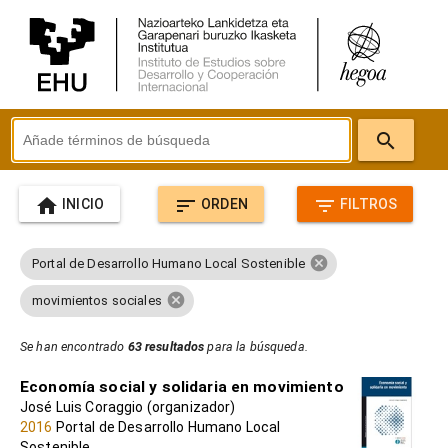
search
home
sort
filter_list
INICIO
ORDEN
FILTROS
cancel
Portal de Desarrollo Humano Local Sostenible
cancel
movimientos sociales
Se han encontrado
63 resultados
para la búsqueda.
Economía social y solidaria en movimiento
José Luis Coraggio (organizador)
2016
Portal de Desarrollo Humano Local
Sostenible