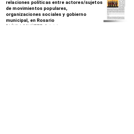
relaciones políticas entre actores/sujetos
de movimientos populares,
organizaciones sociales y gobierno
municipal, en Rosario
D´ ÁVILA SCHÜTTZ, Gabriela
2009
Portal de Desarrollo Humano Local
Sostenible
Cuadernos de trabajo de Economía Social
y Solidaria
JIMÉNEZ, Jhonny (coord)
2013
Portal de Desarrollo Humano Local
Sostenible
Manifiesto de reflexión ante la reforma de
la Ley Orgánica de Economía Popular y
Solidaria (LOEPS)
Movimiento de Economía Social y Solidaria del
Ecuador (MESSE)
2016
Portal de Desarrollo Humano Local
Sostenible