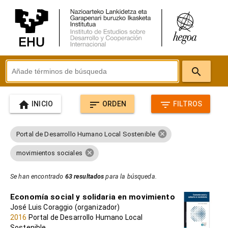
search
home
sort
filter_list
INICIO
ORDEN
FILTROS
cancel
Portal de Desarrollo Humano Local Sostenible
cancel
movimientos sociales
Se han encontrado
63 resultados
para la búsqueda.
Economía social y solidaria en movimiento
José Luis Coraggio (organizador)
2016
Portal de Desarrollo Humano Local
Sostenible