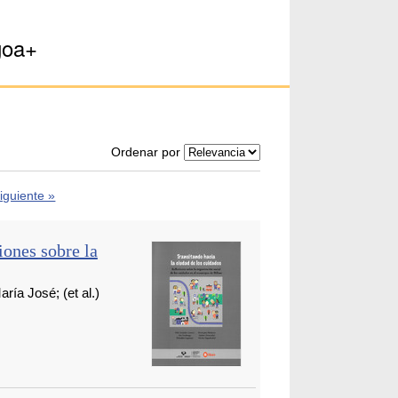
goa+
Ordenar por
iguiente »
iones sobre la
 José; (et al.)