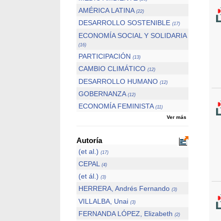
AMÉRICA LATINA
(22)
DESARROLLO SOSTENIBLE
(17)
ECONOMÍA SOCIAL Y SOLIDARIA
(16)
PARTICIPACIÓN
(13)
CAMBIO CLIMÁTICO
(12)
DESARROLLO HUMANO
(12)
GOBERNANZA
(12)
ECONOMÍA FEMINISTA
(11)
Ver más
Autoría
(et al.)
(17)
CEPAL
(4)
(et ál.)
(3)
HERRERA, Andrés Fernando
(3)
VILLALBA, Unai
(3)
FERNANDA LÓPEZ, Elizabeth
(2)