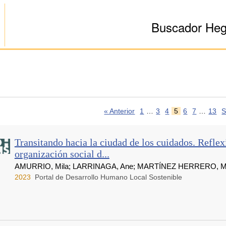
Buscador He
« Anterior
1
…
3
4
5
6
7
…
13
S
Transitando hacia la ciudad de los cuidados. Reflex
organización social d...
AMURRIO, Mila; LARRINAGA, Ane; MARTÍNEZ HERRERO, María
2023
Portal de Desarrollo Humano Local Sostenible