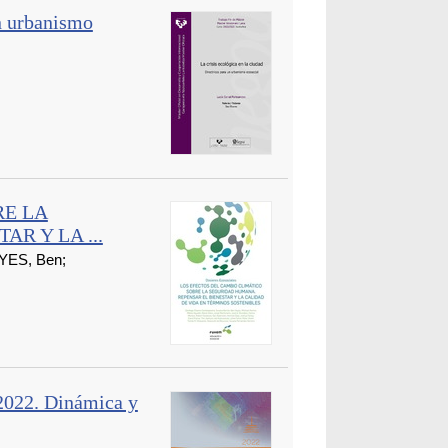
un urbanismo
RE LA
R Y LA ...
YES, Ben;
2022. Dinámica y