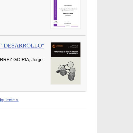
L "DESARROLLO"
ÉRREZ GOIRIA, Jorge;
iguiente »