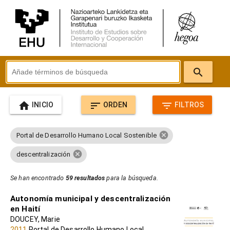
search
home
sort
filter_list
INICIO
ORDEN
FILTROS
cancel
Portal de Desarrollo Humano Local Sostenible
cancel
descentralización
Se han encontrado
59 resultados
para la búsqueda.
Autonomía municipal y descentralización
en Haití
DOUCEY, Marie
2011
Portal de Desarrollo Humano Local