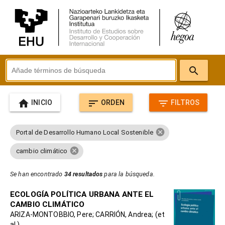
search
home
sort
filter_list
INICIO
ORDEN
FILTROS
cancel
Portal de Desarrollo Humano Local Sostenible
cancel
cambio climático
Se han encontrado
34 resultados
para la búsqueda.
ECOLOGÍA POLÍTICA URBANA ANTE EL
CAMBIO CLIMÁTICO
ARIZA-MONTOBBIO, Pere; CARRIÓN, Andrea; (et
al.)