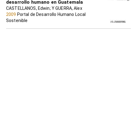
desarrollo humano en Guatemala
CASTELLANOS, Edwin; Y GUERRA, Alex
2009
Portal de Desarrollo Humano Local
Sostenible
LOS EFECTOS DEL CAMBIO CLIMÁTICO
SOBRE LA SEGURIDAD HUMANA. REPENSAR
EL BIENESTAR Y LA CALIDAD DE VIDA EN
TÉRMINOS SOSTENIBLES
ALVAREZ CANTALAPIEDRA, Santiago; BORRÁS,
Susana; HAYES, Ben; RIECHMANN, Jorge; (et ál.)
2021
Portal de Desarrollo Humano Local
Sostenible
SISTEMATIZACIÓN Mujeres y Cambio
Climático. UNA RUTA DE ENCUENTRO.
Cambio climático, género y sostenibilidad
de la vida.
Grupo Mujeres y Cambio Climático. Perú.
2015
Portal de Desarrollo Humano Local
Sostenible