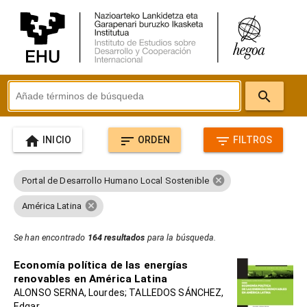
search
home
sort
filter_list
INICIO
ORDEN
FILTROS
cancel
Portal de Desarrollo Humano Local Sostenible
cancel
América Latina
Se han encontrado
164 resultados
para la búsqueda.
Economía política de las energías
renovables en América Latina
ALONSO SERNA, Lourdes; TALLEDOS SÁNCHEZ,
Edgar