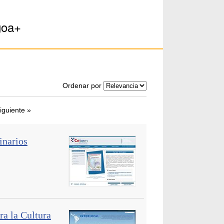
goa+
Ordenar por
iguiente »
inarios
a la Cultura