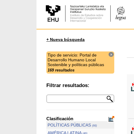
+ Nueva búsqueda
×
Tipo de servicio: Portal de
Desarrollo Humano Local
Sostenible y políticas públicas
169 resultados
Filtrar resultados:
Clasificación
POLÍTICAS PÚBLICAS
(66)
AMÉRICA LATINA
(46)