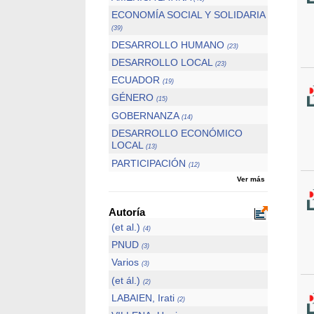
ECONOMÍA SOCIAL Y SOLIDARIA
(39)
DESARROLLO HUMANO
(23)
DESARROLLO LOCAL
(23)
ECUADOR
(19)
GÉNERO
(15)
GOBERNANZA
(14)
DESARROLLO ECONÓMICO
LOCAL
(13)
PARTICIPACIÓN
(12)
Ver más
Autoría
(et al.)
(4)
PNUD
(3)
Varios
(3)
(et ál.)
(2)
LABAIEN, Irati
(2)