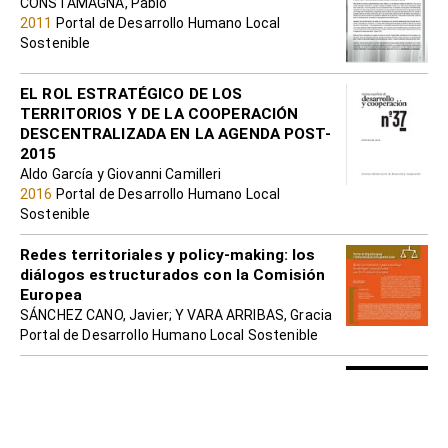
CONSTAMAGNA, Pablo
2011
Portal de Desarrollo Humano Local
Sostenible
EL ROL ESTRATÉGICO DE LOS
TERRITORIOS Y DE LA COOPERACIÓN
DESCENTRALIZADA EN LA AGENDA POST-
2015
Aldo García y Giovanni Camilleri
2016
Portal de Desarrollo Humano Local
Sostenible
Redes territoriales y policy-making: los
diálogos estructurados con la Comisión
Europea
SÁNCHEZ CANO, Javier; Y VARA ARRIBAS, Gracia
Portal de Desarrollo Humano Local Sostenible
Guía metodológica para el análisis de
gobernabilidad local
PNUD. Programa de las Naciones Unidas para el
Desarrollo