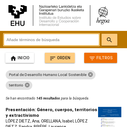
search
home
sort
filter_list
INICIO
ORDEN
FILTROS
cancel
Portal de Desarrollo Humano Local Sostenible
cancel
territorio
Se han encontrado
145 resultados
para la búsqueda.
Presentación: Género, cuerpos, territorios
y extractivismo
LÓPEZ DIETZ, Ana; ORELLANA, Isabel; LÓPEZ
DIETZ, Sandra; BRIÈRE, Laurence