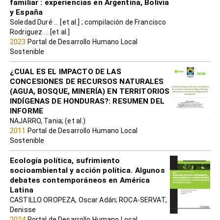
familiar : experiencias en Argentina, Bolivia
y España
Soledad Duré ... [et al.] ; compilación de Francisco
Rodriguez ... [et al.]
2023
Portal de Desarrollo Humano Local
Sostenible
¿CUAL ES EL IMPACTO DE LAS
CONCESIONES DE RECURSOS NATURALES
(AGUA, BOSQUE, MINERÍA) EN TERRITORIOS
INDÍGENAS DE HONDURAS?: RESUMEN DEL
INFORME
NAJARRO, Tania; (et al.)
2011
Portal de Desarrollo Humano Local
Sostenible
Ecología política, sufrimiento
socioambiental y acción política. Algunos
debates contemporáneos en América
Latina
CASTILLO OROPEZA, Oscar Adán; ROCA-SERVAT,
Denisse
2024
Portal de Desarrollo Humano Local