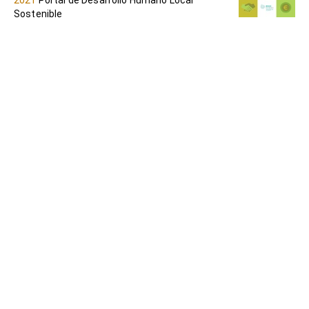
Sostenible
Presentación: Género, cuerpos, territorios
y extractivismo
LÓPEZ DIETZ, Ana; ORELLANA, Isabel; LÓPEZ
DIETZ, Sandra; BRIÈRE, Laurence
2024
Portal de Desarrollo Humano Local
Sostenible
Mercados innovadores de la agricultura
familiar. Experiencias en Argentina, Bolivia
y España
RODRÍGUEZ, Francisco; CARRAPIZO, Verónica;
FLORENCIA CHÁVEZ, María; VITERI, María Laura
2023
Portal de Desarrollo Humano Local
Sostenible
Instaurando la sostenibilidad en la
UPV/EHU: Análisis de escenarios futuros
en la Facultad de Ciencias Económicas y
Empresariales
TORAL MOYA, María