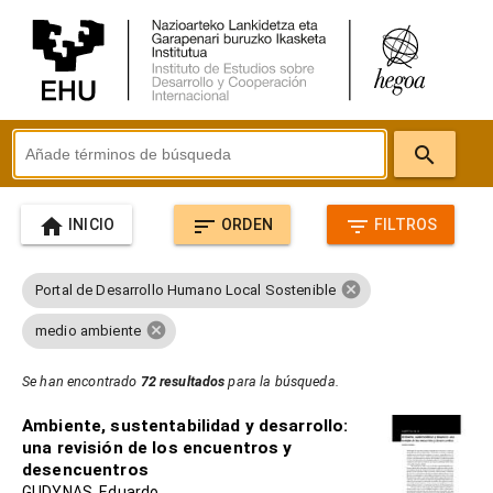
search
home
sort
filter_list
INICIO
ORDEN
FILTROS
cancel
Portal de Desarrollo Humano Local Sostenible
cancel
medio ambiente
Se han encontrado
72 resultados
para la búsqueda.
Ambiente, sustentabilidad y desarrollo:
una revisión de los encuentros y
desencuentros
GUDYNAS, Eduardo