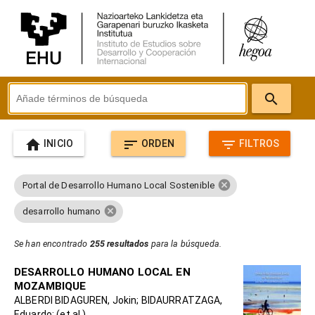
search
home
sort
filter_list
INICIO
ORDEN
FILTROS
cancel
Portal de Desarrollo Humano Local Sostenible
cancel
desarrollo humano
Se han encontrado
255 resultados
para la búsqueda.
DESARROLLO HUMANO LOCAL EN
MOZAMBIQUE
ALBERDI BIDAGUREN, Jokin; BIDAURRATZAGA,
Eduardo; (et al.)