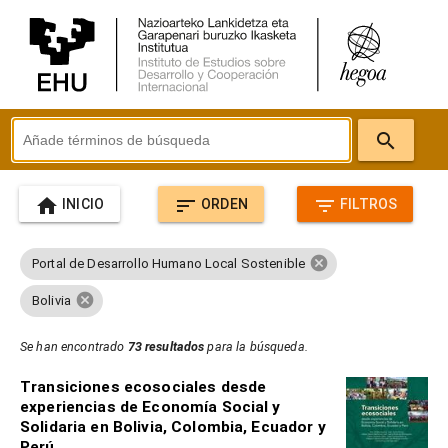
search
home
sort
filter_list
INICIO
ORDEN
FILTROS
cancel
Portal de Desarrollo Humano Local Sostenible
cancel
Bolivia
Se han encontrado
73 resultados
para la búsqueda.
Transiciones ecosociales desde
experiencias de Economía Social y
Solidaria en Bolivia, Colombia, Ecuador y
Perú