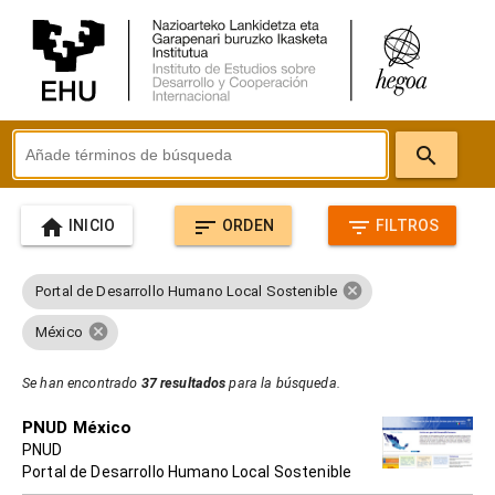
search
home
sort
filter_list
INICIO
ORDEN
FILTROS
cancel
Portal de Desarrollo Humano Local Sostenible
cancel
México
Se han encontrado
37 resultados
para la búsqueda.
PNUD México
PNUD
Portal de Desarrollo Humano Local Sostenible