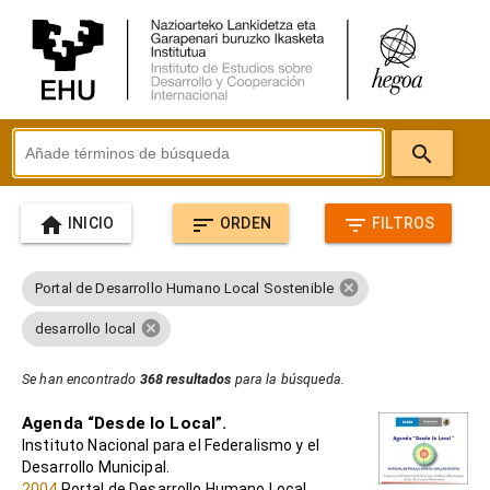
search
home
sort
filter_list
INICIO
ORDEN
FILTROS
cancel
Portal de Desarrollo Humano Local Sostenible
cancel
desarrollo local
Se han encontrado
368 resultados
para la búsqueda.
Agenda “Desde lo Local”.
Instituto Nacional para el Federalismo y el
Desarrollo Municipal.
2004
Portal de Desarrollo Humano Local