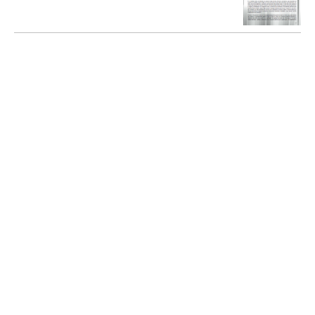
Gobernanza para el desarrollo local
JORQUERA BEAS, Daniela
2011
Portal de Desarrollo Humano Local
Sostenible
SOBERANÍA LOCAL
MURRAY MAS, Ivan; (et al.)
2015
Portal de Desarrollo Humano Local
Sostenible
Interrelación local-global en los procesos
de Desarrollo Humano Local
MIKEL ZURBANO, Xabier Gainza y Eduardo
Bidaurratzaga
2014
Portal de Desarrollo Humano Local
Sostenible