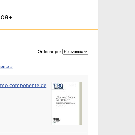
goa+
Ordenar por
iente »
como componente de