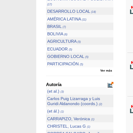
(17)
DESARROLLO LOCAL
(14)
AMÉRICA LATINA
(11)
BRASIL
(7)
BOLIVIA
(6)
AGRICULTURA
(5)
ECUADOR
(5)
GOBIERNO LOCAL
(5)
PARTICIPACIÓN
(5)
Ver más
Autoría
(et al.)
(3)
Carlos Puig Lizarraga y Luis
Guridi Aldanondo (coords.)
(2)
(et ál.)
(1)
CARRAPIZO, Verónica
(1)
CHRISTEL, Lucas G
(1)