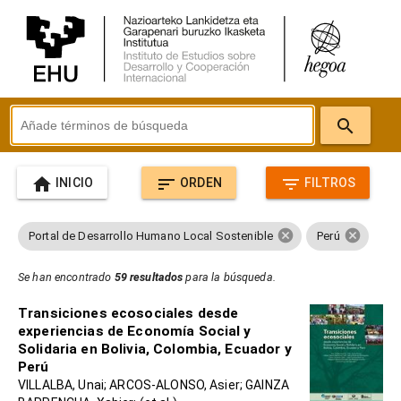
search
home
sort
filter_list
INICIO
ORDEN
FILTROS
cancel
cancel
Portal de Desarrollo Humano Local Sostenible
Perú
Se han encontrado
59 resultados
para la búsqueda.
Transiciones ecosociales desde
experiencias de Economía Social y
Solidaria en Bolivia, Colombia, Ecuador y
Perú
VILLALBA, Unai; ARCOS-ALONSO, Asier; GAINZA