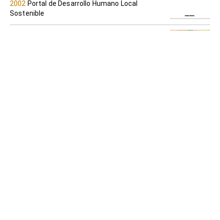
2002
Portal de Desarrollo Humano Local
Sostenible
Plan, presupuesto y proyecto: un aporte
para la gestión regional y local
PNUD Perú
2007
Portal de Desarrollo Humano Local
Sostenible
En la búsqueda del Desarrollo Humano
PNUD-Perú
2006
Portal de Desarrollo Humano Local
Sostenible
La provincia de Víctor Fajardo en
Ayacucho: Información para el Desarrollo
Humano
PNUD-Perú
2006
Portal de Desarrollo Humano Local
Sostenible