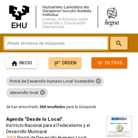
search
home
sort
filter_list
INICIO
ORDEN
FILTROS
cancel
Portal de Desarrollo Humano Local Sostenible
cancel
desarrollo local
Se han encontrado
368 resultados
para la búsqueda.
Agenda “Desde lo Local”.
Instituto Nacional para el Federalismo y el
Desarrollo Municipal.
2004
Portal de Desarrollo Humano Local