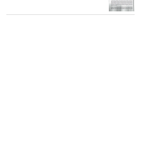
Gobernanza para el desarrollo local
JORQUERA BEAS, Daniela
2011
Portal de Desarrollo Humano Local
Sostenible
SOBERANÍA LOCAL
MURRAY MAS, Ivan; (et al.)
2015
Portal de Desarrollo Humano Local
Sostenible
Interrelación local-global en los procesos
de Desarrollo Humano Local
MIKEL ZURBANO, Xabier Gainza y Eduardo
Bidaurratzaga
2014
Portal de Desarrollo Humano Local
Sostenible