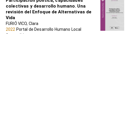
Participación política, capacidades
colectivas y desarrollo humano. Una
revisión del Enfoque de Alternativas de
Vida
FURIÓ VICO, Clara
2022
Portal de Desarrollo Humano Local
Sostenible
La seguridad pública y el desarrollo
humano en el ámbito local 2005.
ROWLAND, Allison; Y NAVARRO, Alejandro
2005
Portal de Desarrollo Humano Local
Sostenible
El Desarrollo Humano Local desde la
equidad de género: Un proceso en
construcción
Yolanda Jubeto y Mertxe Larrañaga
2014
Portal de Desarrollo Humano Local
Sostenible
Koop SF34: Análisis de una asociación de
personas migrantes, en Bilbao, a partir del