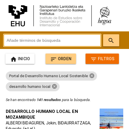
search
home
sort
filter_list
INICIO
ORDEN
FILTROS
cancel
Portal de Desarrollo Humano Local Sostenible
cancel
desarrollo humano local
Se han encontrado
141 resultados
para la búsqueda.
DESARROLLO HUMANO LOCAL EN
MOZAMBIQUE
ALBERDI BIDAGUREN, Jokin; BIDAURRATZAGA,
Eduardo; (et al.)