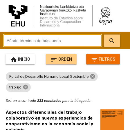
search
home
sort
filter_list
INICIO
ORDEN
FILTROS
cancel
Portal de Desarrollo Humano Local Sostenible
cancel
trabajo
Se han encontrado
233 resultados
para la búsqueda.
Aspectos diferenciales del trabajo
colaborativo en nuevas experiencias de
cooperativismo en la economía social y
solidaria