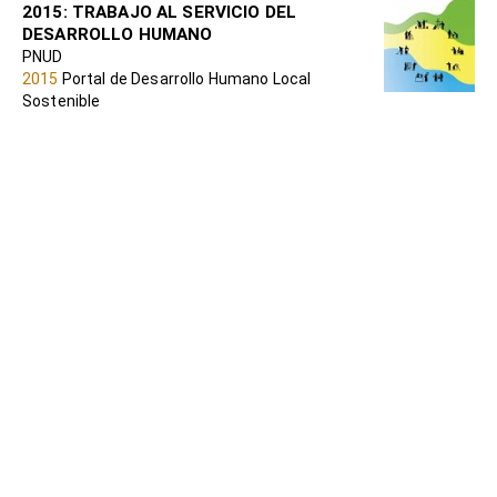
2015: TRABAJO AL SERVICIO DEL
DESARROLLO HUMANO
PNUD
2015
Portal de Desarrollo Humano Local
Sostenible
Políticas de mercado de trabajo y pobreza
rural en América Latina (Tomo 1)
Varios
2012
Portal de Desarrollo Humano Local
Sostenible
Políticas de mercado de trabajo y pobreza
rural en América Latina (Tomo 2)
Varios
2012
Portal de Desarrollo Humano Local
Sostenible
Economía social y solidaria: nuestro
camino común hacia el Trabajo Decente
OIT