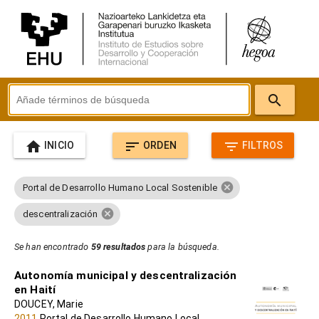
search
home
sort
filter_list
INICIO
ORDEN
FILTROS
cancel
Portal de Desarrollo Humano Local Sostenible
cancel
descentralización
Se han encontrado
59 resultados
para la búsqueda.
Autonomía municipal y descentralización
en Haití
DOUCEY, Marie
2011
Portal de Desarrollo Humano Local