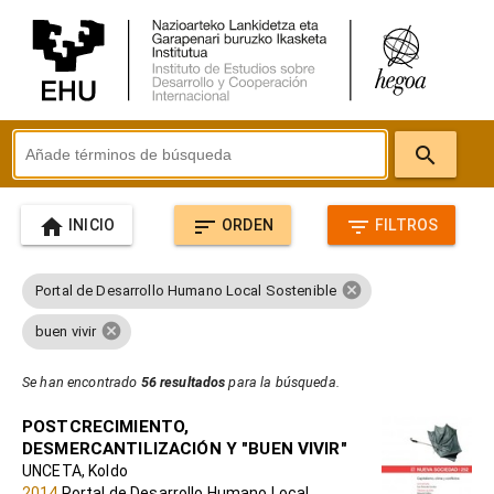
search
home
sort
filter_list
INICIO
ORDEN
FILTROS
cancel
Portal de Desarrollo Humano Local Sostenible
cancel
buen vivir
Se han encontrado
56 resultados
para la búsqueda.
POSTCRECIMIENTO,
DESMERCANTILIZACIÓN Y "BUEN VIVIR"
UNCETA, Koldo
2014
Portal de Desarrollo Humano Local