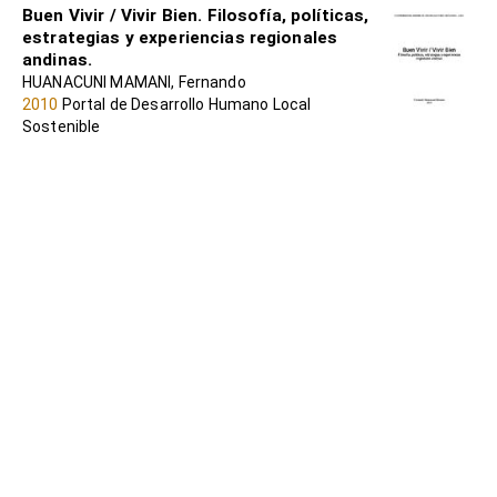
Buen Vivir / Vivir Bien. Filosofía, políticas,
estrategias y experiencias regionales
andinas.
HUANACUNI MAMANI, Fernando
2010
Portal de Desarrollo Humano Local
Sostenible
Metodologías para la construcción de
alternativas de vida
ITXASO BENGOETXEA LARRINAGA, Liliana
Zambrano-Quintero et al
2023
Portal de Desarrollo Humano Local
Sostenible
Sumak Kawsay / Buen Vivir y cambios
civilizatorios
LEÓN, Irene (coord)
2010
Portal de Desarrollo Humano Local
Sostenible
EL BUEN VIVIR : DEL SUMAK KAWSAY Y
SUMA QAMAÑA A LAS CONSTITUCIONES