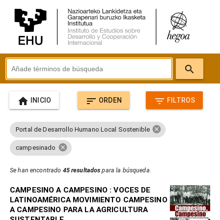
search
home
sort
filter_list
INICIO
ORDEN
FILTROS
cancel
Portal de Desarrollo Humano Local Sostenible
cancel
campesinado
Se han encontrado
45 resultados
para la búsqueda.
CAMPESINO A CAMPESINO : VOCES DE
LATINOAMÉRICA MOVIMIENTO CAMPESINO
A CAMPESINO PARA LA AGRICULTURA
SUSTENTABLE