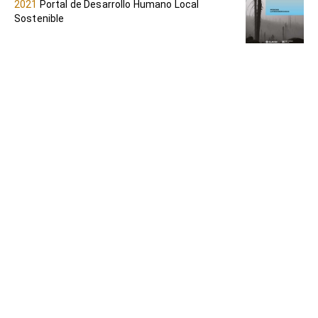
2021
Portal de Desarrollo Humano Local
Sostenible
LA INVENCIÓN DEL DESARROLLO
ESCOBAR, Arturo
2017
Portal de Desarrollo Humano Local
Sostenible
LA INTERCOOPERACIÓN Y
COMERCIALIZACIÓN CONJUNTA DE LAS
ORGANIZACIONES DE LA PLATAFORMA
COMUNITARIA DEL CAUCA. APORTACIONES
A LA REINCORPORACIÓN TERRITORIAL, LA
CONSTRUCCIÓN DE PAZ Y EL DESARROLLO
RURAL (VERSIÓN RESUMIDA)
ACEVEDO LASSO, Carlos A; PUIG LIZARRAGA,
Carlos; FERNANDA LÓPEZ, Elizabeth; GURIDI
ALDANONDO, Luis; (et al.)
2022
Portal de Desarrollo Humano Local