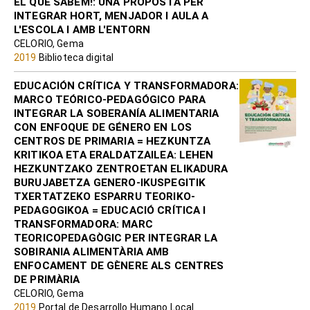
EL QUE SABEM!: UNA PROPOSTA PER
INTEGRAR HORT, MENJADOR I AULA A
L'ESCOLA I AMB L'ENTORN
CELORIO, Gema
2019
Biblioteca digital
EDUCACIÓN CRÍTICA Y TRANSFORMADORA:
MARCO TEÓRICO-PEDAGÓGICO PARA
INTEGRAR LA SOBERANÍA ALIMENTARIA
CON ENFOQUE DE GÉNERO EN LOS
CENTROS DE PRIMARIA = HEZKUNTZA
KRITIKOA ETA ERALDATZAILEA: LEHEN
HEZKUNTZAKO ZENTROETAN ELIKADURA
BURUJABETZA GENERO-IKUSPEGITIK
TXERTATZEKO ESPARRU TEORIKO-
PEDAGOGIKOA = EDUCACIÓ CRÍTICA I
TRANSFORMADORA: MARC
TEORICOPEDAGÒGIC PER INTEGRAR LA
SOBIRANIA ALIMENTÀRIA AMB
ENFOCAMENT DE GÈNERE ALS CENTRES
DE PRIMÀRIA
CELORIO, Gema
2019
Portal de Desarrollo Humano Local