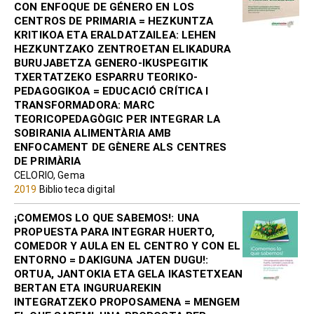
CON ENFOQUE DE GÉNERO EN LOS
CENTROS DE PRIMARIA = HEZKUNTZA
KRITIKOA ETA ERALDATZAILEA: LEHEN
HEZKUNTZAKO ZENTROETAN ELIKADURA
BURUJABETZA GENERO-IKUSPEGITIK
TXERTATZEKO ESPARRU TEORIKO-
PEDAGOGIKOA = EDUCACIÓ CRÍTICA I
TRANSFORMADORA: MARC
TEORICOPEDAGÒGIC PER INTEGRAR LA
SOBIRANIA ALIMENTÀRIA AMB
ENFOCAMENT DE GÈNERE ALS CENTRES
DE PRIMÀRIA
CELORIO, Gema
2019
Biblioteca digital
¡COMEMOS LO QUE SABEMOS!: UNA
PROPUESTA PARA INTEGRAR HUERTO,
COMEDOR Y AULA EN EL CENTRO Y CON EL
ENTORNO = DAKIGUNA JATEN DUGU!:
ORTUA, JANTOKIA ETA GELA IKASTETXEAN
BERTAN ETA INGURUAREKIN
INTEGRATZEKO PROPOSAMENA = MENGEM