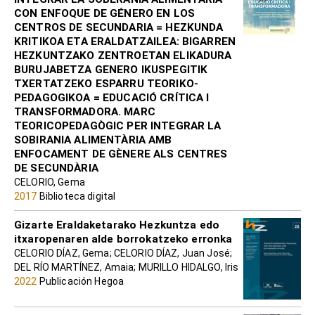
CON ENFOQUE DE GÉNERO EN LOS
CENTROS DE SECUNDARIA = HEZKUNDA
KRITIKOA ETA ERALDATZAILEA: BIGARREN
HEZKUNTZAKO ZENTROETAN ELIKADURA
BURUJABETZA GENERO IKUSPEGITIK
TXERTATZEKO ESPARRU TEORIKO-
PEDAGOGIKOA = EDUCACIÓ CRÍTICA I
TRANSFORMADORA. MARC
TEORICOPEDAGÒGIC PER INTEGRAR LA
SOBIRANIA ALIMENTÀRIA AMB
ENFOCAMENT DE GÈNERE ALS CENTRES
DE SECUNDÀRIA
CELORIO, Gema
2017
Biblioteca digital
Gizarte Eraldaketarako Hezkuntza edo
itxaropenaren alde borrokatzeko erronka
CELORIO DÍAZ, Gema; CELORIO DÍAZ, Juan José;
DEL RÍO MARTÍNEZ, Amaia; MURILLO HIDALGO, Iris
2022
Publicación Hegoa