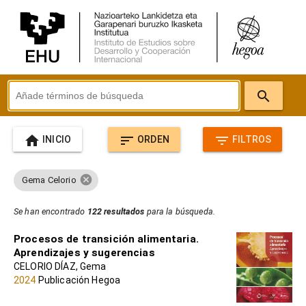
search
home
sort
filter_list
INICIO
ORDEN
FILTROS
cancel
Gema Celorio
Se han encontrado
122 resultados
para la búsqueda.
Procesos de transición alimentaria.
Aprendizajes y sugerencias
CELORIO DÍAZ, Gema
2024
Publicación Hegoa