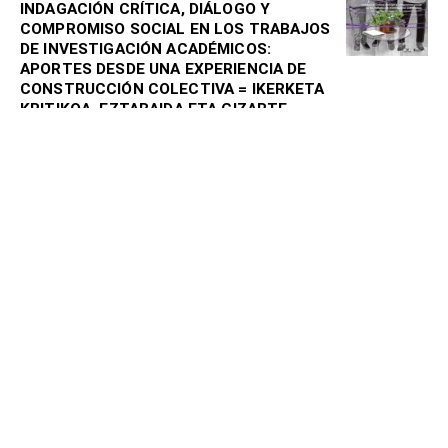
INDAGACIÓN CRÍTICA, DIÁLOGO Y
COMPROMISO SOCIAL EN LOS TRABAJOS
DE INVESTIGACIÓN ACADÉMICOS:
APORTES DESDE UNA EXPERIENCIA DE
CONSTRUCCIÓN COLECTIVA = IKERKETA
KRITIKOA, EZTABAIDA ETA GIZARTE-
KONPROMISOA IKERLAN AKADEMIKOETAN:
EKARPENAK, TALDE-ERAIKUNTZAKO
ESPERIENTZIA BATETIK
DEL RIO, Amaia; CELORIO, Gema
2019
Biblioteca digital
Extensión Universitaria Crítica. Contexto,
panorama y aportes para el cambio social
CELORIO DÍAZ, Gema; DEL RIO, Amaia; LEITE,
Analía; PINHEIRO BARBOSA, Lía; SEVILLA, Alicia
2025
Multimedia
Hacia una universidad socialmente
comprometida: Vías estratégicas para su
integración en la Universidad del País
Vasco (UPV/EHU) = Gizartearekin