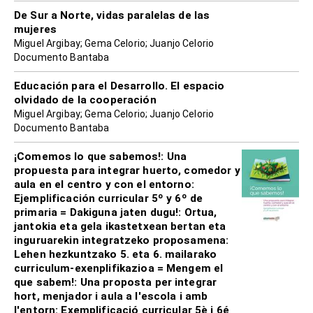
De Sur a Norte, vidas paralelas de las
mujeres
Miguel Argibay; Gema Celorio; Juanjo Celorio
Documento Bantaba
Educación para el Desarrollo. El espacio
olvidado de la cooperación
Miguel Argibay; Gema Celorio; Juanjo Celorio
Documento Bantaba
¡Comemos lo que sabemos!: Una
propuesta para integrar huerto, comedor y
aula en el centro y con el entorno:
Ejemplificación curricular 5º y 6º de
primaria = Dakiguna jaten dugu!: Ortua,
jantokia eta gela ikastetxean bertan eta
inguruarekin integratzeko proposamena:
Lehen hezkuntzako 5. eta 6. mailarako
curriculum-exenplifikazioa = Mengem el
que sabem!: Una proposta per integrar
hort, menjador i aula a l'escola i amb
l'entorn: Exemplificació curricular 5è i 6é