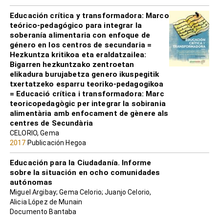
Educación crítica y transformadora: Marco
teórico-pedagógico para integrar la
soberanía alimentaria con enfoque de
género en los centros de secundaria =
Hezkuntza kritikoa eta eraldatzailea:
Bigarren hezkuntzako zentroetan
elikadura burujabetza genero ikuspegitik
txertatzeko esparru teoriko-pedagogikoa
= Educació crítica i transformadora: Marc
teoricopedagògic per integrar la sobirania
alimentària amb enfocament de gènere als
centres de Secundària
CELORIO, Gema
2017
Publicación Hegoa
Educación para la Ciudadanía. Informe
sobre la situación en ocho comunidades
autónomas
Miguel Argibay; Gema Celorio; Juanjo Celorio,
Alicia López de Munain
Documento Bantaba