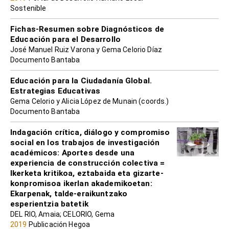
Sostenible
Fichas-Resumen sobre Diagnósticos de
Educación para el Desarrollo
José Manuel Ruiz Varona y Gema Celorio Díaz
Documento Bantaba
Educación para la Ciudadanía Global.
Estrategias Educativas
Gema Celorio y Alicia López de Munain (coords.)
Documento Bantaba
Indagación crítica, diálogo y compromiso
social en los trabajos de investigación
académicos: Aportes desde una
experiencia de construcción colectiva =
Ikerketa kritikoa, eztabaida eta gizarte-
konpromisoa ikerlan akademikoetan:
Ekarpenak, talde-eraikuntzako
esperientzia batetik
DEL RIO, Amaia; CELORIO, Gema
2019
Publicación Hegoa