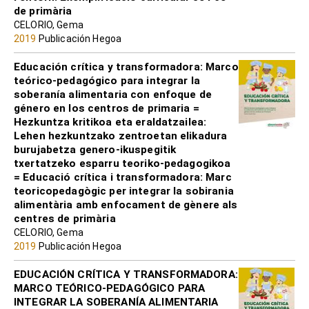
de primària
CELORIO, Gema
2019
Publicación Hegoa
Educación crítica y transformadora: Marco
teórico-pedagógico para integrar la
soberanía alimentaria con enfoque de
género en los centros de primaria =
Hezkuntza kritikoa eta eraldatzailea:
Lehen hezkuntzako zentroetan elikadura
burujabetza genero-ikuspegitik
txertatzeko esparru teoriko-pedagogikoa
= Educació crítica i transformadora: Marc
teoricopedagògic per integrar la sobirania
alimentària amb enfocament de gènere als
centres de primària
CELORIO, Gema
2019
Publicación Hegoa
EDUCACIÓN CRÍTICA Y TRANSFORMADORA:
MARCO TEÓRICO-PEDAGÓGICO PARA
INTEGRAR LA SOBERANÍA ALIMENTARIA